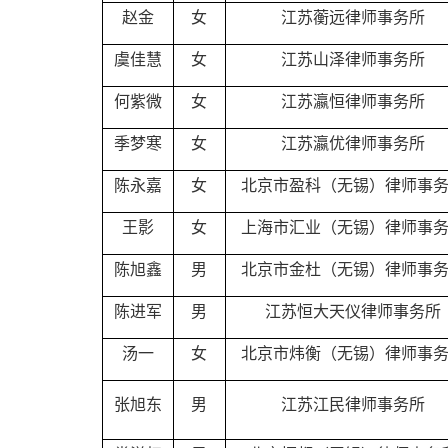
赵金
女
江苏蘅远律师事务所
虞佳慧
女
江苏山泽律师事务所
何紫微
女
江苏瀛恒律师事务所
季梦寒
女
江苏瀛优律师事务所
陈永嘉
女
北京市盈科（无锡）律师事
王影
女
上海市汇业（无锡）律师事
陈旭鑫
男
北京市金杜（无锡）律师事
陈进军
男
江苏恒大天仪律师事务所
汤一
女
北京市炜衡（无锡）律师事
张旭东
男
江苏江民律师事务所