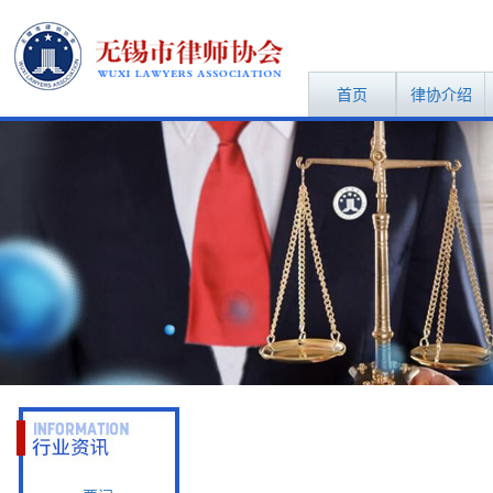
首页
律协介绍