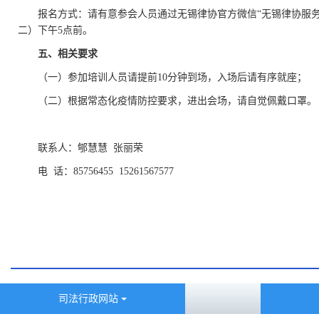
报名方式：请有意参会人员通过无锡律协官方微信“无锡律协服务号”
二）下午5点前。
五、相关要求
（一）参加培训人员请提前10分钟到场，入场后请有序就座；
（二）根据常态化疫情防控要求，进出会场，请自觉佩戴口罩。
联系人：郇慧慧 张丽荣
电 话：85756455 15261567577
司法行政网站